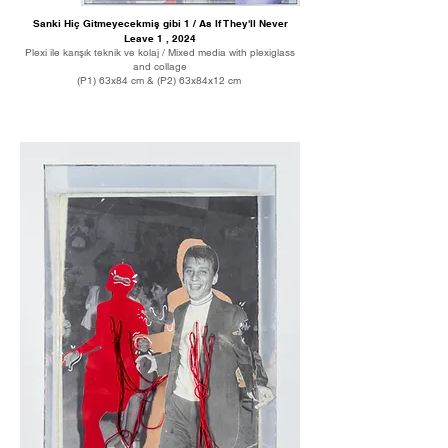
Sanki Hiç Gitmeyecekmiş gibi 1 / As If They'll Never
Leave 1 , 2024
Plexi ile karışık teknik ve kolaj / Mixed media with plexiglass
and collage
(P1) 63x84 cm & (P2) 63x84x12 cm