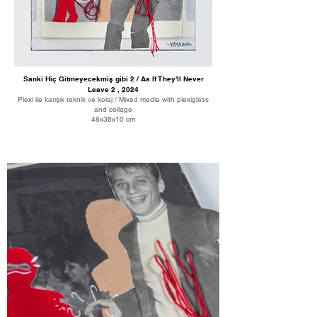
Sanki Hiç Gitmeyecekmiş gibi 2 / As If They'll Never
Leave 2 , 2024
Plexi ile karışık teknik ve kolaj / Mixed media with plexiglass
and collage
48x36x10 cm