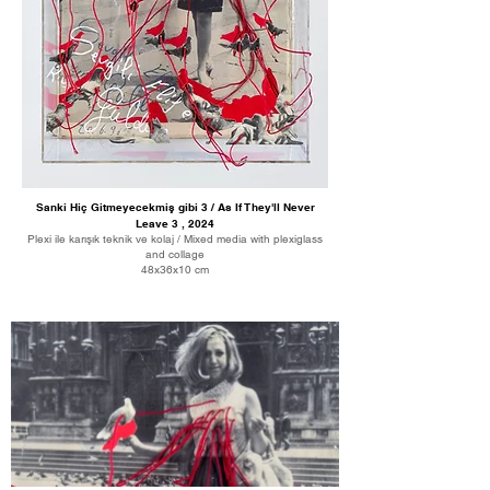
Sanki Hiç Gitmeyecekmiş gibi 3 / As If They'll Never
Leave 3 , 2024
Plexi ile karışık teknik ve kolaj / Mixed media with plexiglass
and collage
48x36x10 cm