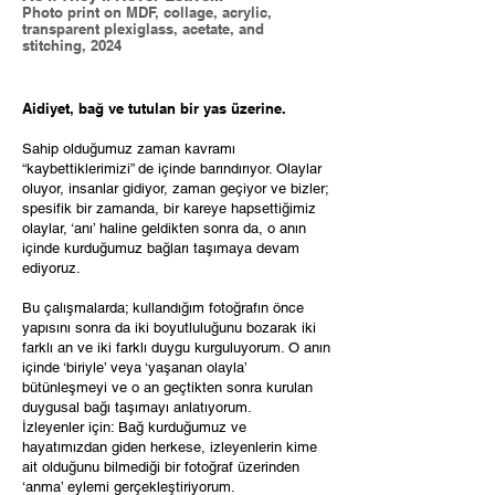
Photo print on MDF, collage, acrylic,
transparent plexiglass, acetate, and
stitching, 2024
Aidiyet, bağ ve tutulan bir yas üzerine.
Sahip olduğumuz zaman kavramı
“kaybettiklerimizi” de içinde barındırıyor. Olaylar
oluyor, insanlar gidiyor, zaman geçiyor ve bizler;
spesifik bir zamanda, bir kareye hapsettiğimiz
olaylar, ‘anı’ haline geldikten sonra da, o anın
içinde kurduğumuz bağları taşımaya devam
ediyoruz.
Bu çalışmalarda; kullandığım fotoğrafın önce
yapısını sonra da iki boyutluluğunu bozarak iki
farklı an ve iki farklı duygu kurguluyorum. O anın
içinde ‘biriyle’ veya ‘yaşanan olayla’
bütünleşmeyi ve o an geçtikten sonra kurulan
duygusal bağı taşımayı anlatıyorum.
İzleyenler için: Bağ kurduğumuz ve
hayatımızdan giden herkese, izleyenlerin kime
ait olduğunu bilmediği bir fotoğraf üzerinden
‘anma’ eylemi gerçekleştiriyorum.